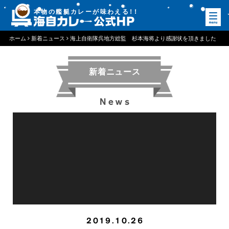
本物の艦艇カレーが味わえる
！
！
ホーム
新着ニュース
海上自衛隊呉地方総監 杉本海将より感謝状を頂きました
❗❗
新着ニュース
News
2019.10.26