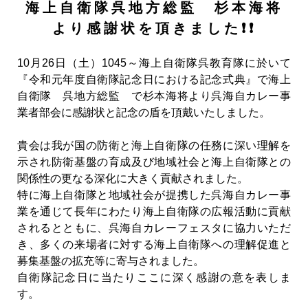
海上自衛隊呉地方総監 杉本海将
より感謝状を頂きました❗❗
10月26日（土）1045～海上自衛隊呉教育隊に於いて
『令和元年度自衛隊記念日における記念式典』で海上
自衛隊 呉地方総監 で杉本海将より呉海自カレー事
業者部会に感謝状と記念の盾を頂戴いたしました。
貴会は我が国の防衛と海上自衛隊の任務に深い理解を
示され防衛基盤の育成及び地域社会と海上自衛隊との
関係性の更なる深化に大きく貢献されました。
特に海上自衛隊と地域社会が提携した呉海自カレー事
業を通じて長年にわたり海上自衛隊の広報活動に貢献
されるとともに、呉海自カレーフェスタに協力いただ
き、多くの来場者に対する海上自衛隊への理解促進と
募集基盤の拡充等に寄与されました。
自衛隊記念日に当たりここに深く感謝の意を表しま
す。