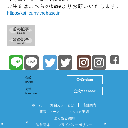
ご注文はこちらのbaseよりお願いいたします。
https://kaijicurry.thebase.in
前の記事
back
次の記事
next
公式
twitter
公式
line@
公式
facebook
公式
instagram
ホーム
海自カレーとは
店舗案内
新着ニュース
マスコミ実績
よくある質問
運営団体
プライバシーポリシー