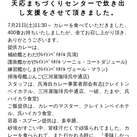
天応まちづくりセンターで炊き出
し支援をさせて頂きました。
7月21日(土)11:30～ カレーを食べていただきました。
400食お持ちいたしましたが、全てお召し上がり頂き、
ありがとうございます。
提供カレーは、
補給艦とわだ(ｸﾚｲﾄﾝﾍﾞｲﾎﾃﾙ 呉濤)
護衛艦かが(ｸﾚｲﾄﾝﾍﾞｲﾎﾃﾙ ソーニョ・コートダジュール)
練習艦かしま(ｸﾚｲﾄﾝﾍﾞｲﾎﾃﾙ ヴェール・マラン)
掃海母艦ぶんご(三河屋珈琲呉中通店)
スタッフは、呉海自カレー事業者部会有志(クレイトン
ベイホテル、三河屋珈琲呉中通店、一磋、たまや、呉
ハイカラ食堂)
ご飯提供は、カレーのマスター、クレイトンベイホテ
ル、呉ハイカラ食堂、
容器・スプーン提供は、多幸膳。
砂埃がすごい中、皆様汗だくで頑張られてました。カ
レーを食べられて、また行かれる時に、『美味しかっ