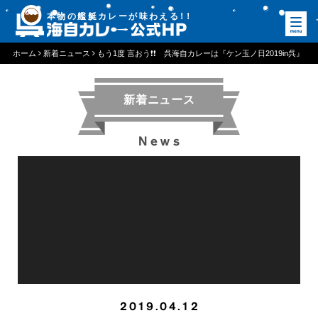
本物の艦艇カレーが味わえる
！
！
ホーム
新着ニュース
もう1度 言おう❗❗ 呉海自カレーは『ケン玉ノ日2019in呉』
を応援してます。
新着ニュース
News
2019.04.12