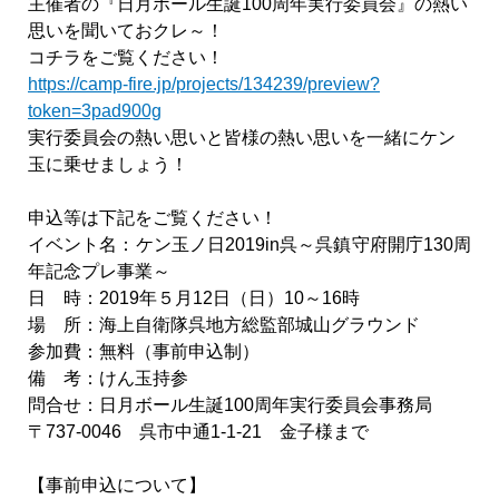
主催者の『日月ボール生誕100周年実行委員会』の熱い
思いを聞いておクレ～！
コチラをご覧ください！
https://camp-fire.jp/projects/134239/preview?
token=3pad900g
実行委員会の熱い思いと皆様の熱い思いを一緒にケン
玉に乗せましょう！
申込等は下記をご覧ください！
イベント名：ケン玉ノ日2019in呉～呉鎮守府開庁130周
年記念プレ事業～
日 時：2019年５月12日（日）10～16時
場 所：海上自衛隊呉地方総監部城山グラウンド
参加費：無料（事前申込制）
備 考：けん玉持参
問合せ：日月ボール生誕100周年実行委員会事務局
〒737-0046 呉市中通1-1-21 金子様まで
【事前申込について】