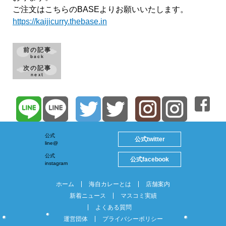
ご注文はこちらのBASEよりお願いいたします。
https://kaijicurry.thebase.in
前の記事
back
次の記事
next
公式
twitter
公式
line@
公式
facebook
公式
instagram
ホーム
海自カレーとは
店舗案内
新着ニュース
マスコミ実績
よくある質問
運営団体
プライバシーポリシー