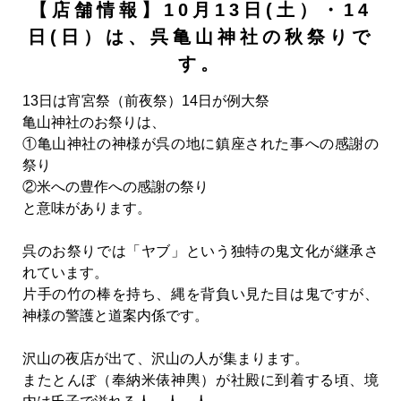
【店舗情報】10月13日(土）・14
日(日）は、呉亀山神社の秋祭りで
す。
13日は宵宮祭（前夜祭）14日が例大祭
亀山神社のお祭りは、
①亀山神社の神様が呉の地に鎮座された事への感謝の
祭り
②米への豊作への感謝の祭り
と意味があります。
呉のお祭りでは「ヤブ」という独特の鬼文化が継承さ
れています。
片手の竹の棒を持ち、縄を背負い見た目は鬼ですが、
神様の警護と道案内係です。
沢山の夜店が出て、沢山の人が集まります。
またとんぼ（奉納米俵神輿）が社殿に到着する頃、境