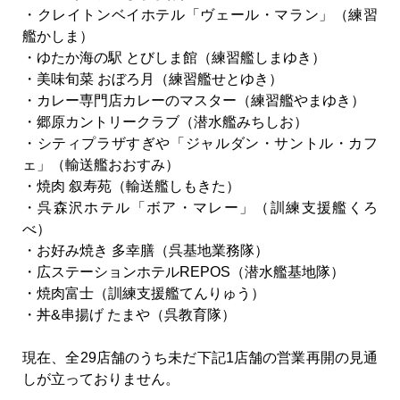
・クレイトンベイホテル「ヴェール・マラン」（練習
艦かしま）
・ゆたか海の駅 とびしま館（練習艦しまゆき）
・美味旬菜 おぼろ月（練習艦せとゆき）
・カレー専門店カレーのマスター（練習艦やまゆき）
・郷原カントリークラブ（潜水艦みちしお）
・シティプラザすぎや「ジャルダン・サントル・カフ
ェ」（輸送艦おおすみ）
・焼肉 叙寿苑（輸送艦しもきた）
・呉森沢ホテル「ボア・マレー」（訓練支援艦くろ
べ）
・お好み焼き 多幸膳（呉基地業務隊）
・広ステーションホテルREPOS（潜水艦基地隊）
・焼肉富士（訓練支援艦てんりゅう）
・丼&串揚げ たまや（呉教育隊）
現在、全29店舗のうち未だ下記1店舗の営業再開の見通
しが立っておりません。