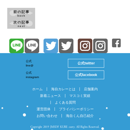
前の記事
back
次の記事
next
公式
twitter
公式
line@
公式
facebook
公式
instagram
ホーム
海自カレーとは
店舗案内
新着ニュース
マスコミ実績
よくある質問
運営団体
プライバシーポリシー
お問い合わせ
海自くん自己紹介
Copyright 2019 JMSDF KURE curry. All Rights Reserved.