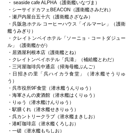
・ seaside cafe ALPHA（護衛艦いなづま）
・シーサイドカフェBEACON（護衛艦さみだれ）
・瀬戸内屋台五十六（護衛艦さざなみ）
・呉阪急ホテル コーヒーハウス「イルマーレ」（護衛
艦うみぎり）
・クレイトンベイホテル「ソーニョ・コートダジュー
ル」（護衛艦かが）
・居酒屋利根本店（護衛艦とね）
・クレイトンベイホテル「呉濤」（補給艦とわだ）
・三河屋珈琲呉中通店（掃海母艦ぶんご）
・日招きの里「呉ハイカラ食堂」（潜水艦そうりゅ
う）
・呉市役所9F食堂（潜水艦うんりゅう）
・海軍さんの麦酒館（潜水艦はくりゅう）
・りゅう（潜水艦けんりゅう）
・駅膳くれ（潜水艦せきりゅう）
・呉カントリークラブ（潜水艦まきしお）
・港町珈琲店（潜水艦くろしお）
・一磋（潜水艦もちしお）