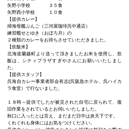
矢野小学校 ３５食
矢野西小学校 １０食
【提供カレー】
掃海母艦ぶんご（三河屋珈琲呉中通店）
練習艦せとゆき（おぼろ月）の
２種類のカレーをお持ちさせていただきました。
【炊飯米】
北海道蘭越町より送って頂きましたお米を使用し、炊
飯は、シティプラザすぎやさんにお願いいたしまし
た。
【提供スタッフ】
呉海自カレー事業者部会有志(呉阪急ホテル、呉ハイカ
ラ食堂）で行ないました。
１８時～提供でしたが被災された自宅に戻られて、復
旧作業をされているとお伺いいたしました。
秋口に入ったとは言え、まだまだ日中は炎天下です。
くれぐれも身体にはお気をつけください。