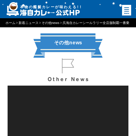
本物の艦艇カレーが味わえる
！
！
ホーム
新着ニュース
その他news
呉海自カレーシールラリー全店舗制覇一番乗
り！
その他news
Other News