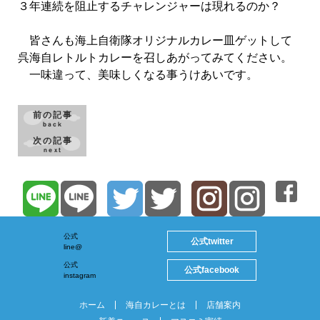
３年連続を阻止するチャレンジャーは現れるのか？
皆さんも海上自衛隊オリジナルカレー皿ゲットして
呉海自レトルトカレーを召しあがってみてください。
一味違って、美味しくなる事うけあいです。
前の記事
back
次の記事
next
公式
twitter
公式
line@
公式
facebook
公式
instagram
ホーム
海自カレーとは
店舗案内