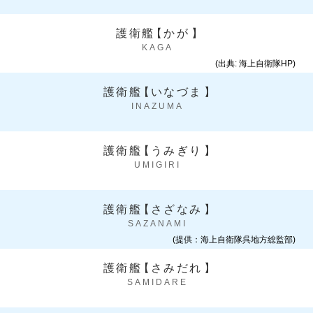
護衛艦
【
かが
】
KAGA
(出典: 海上自衛隊HP)
護衛艦
【
いなづま
】
INAZUMA
護衛艦
【
うみぎり
】
UMIGIRI
護衛艦
【
さざなみ
】
SAZANAMI
(提供：海上自衛隊呉地方総監部)
護衛艦
【
さみだれ
】
SAMIDARE