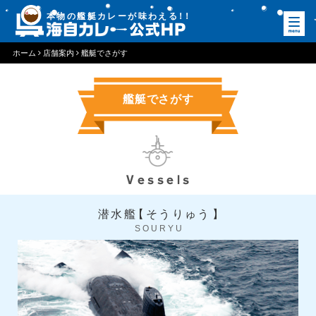
本物の艦艇カレーが味わえる
！
！
ホーム
店舗案内
艦艇でさがす
艦艇でさがす
Vessels
潜水艦
【
そうりゅう
】
SOURYU