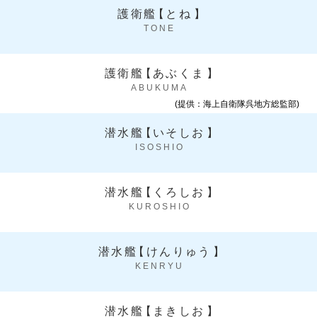
護衛艦
【
とね
】
TONE
護衛艦
【
あぶくま
】
ABUKUMA
(提供：海上自衛隊呉地方総監部)
潜水艦
【
いそしお
】
ISOSHIO
潜水艦
【
くろしお
】
KUROSHIO
潜水艦
【
けんりゅう
】
KENRYU
潜水艦
【
まきしお
】