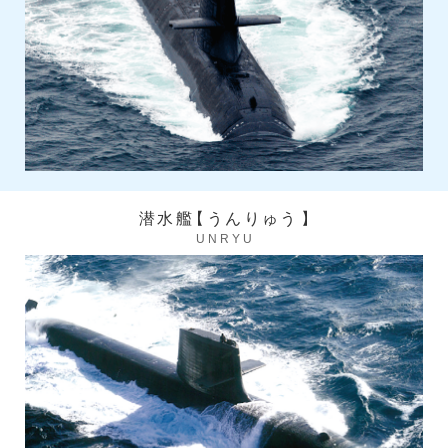
潜水艦
【
うんりゅう
】
UNRYU