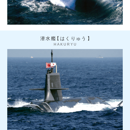
潜水艦
【
はくりゅう
】
HAKURYU