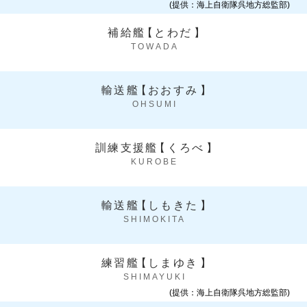
(提供：海上自衛隊呉地方総監部)
補給艦
【
とわだ
】
TOWADA
輸送艦
【
おおすみ
】
OHSUMI
訓練支援艦
【
くろべ
】
KUROBE
輸送艦
【
しもきた
】
SHIMOKITA
練習艦
【
しまゆき
】
SHIMAYUKI
(提供：海上自衛隊呉地方総監部)